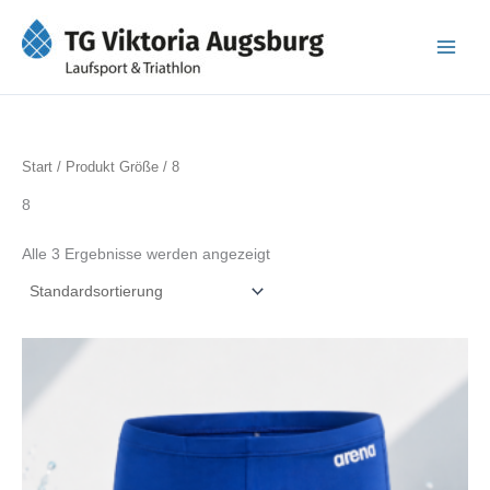
Zum
Inhalt
springen
Start
/ Produkt Größe / 8
8
Alle 3 Ergebnisse werden angezeigt
Dieses
Produkt
weist
mehrere
Varianten
auf.