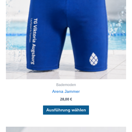
Die
Optionen
können
auf
der
Produktseite
gewählt
werden
Bademoden
Arena Jammer
28,00
€
Ausführung wählen
Dieses