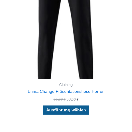
Die
Optionen
können
auf
der
Produktseite
gewählt
werden
Clothing
Erima Change Präsentationshose Herren
55,00
€
33,00
€
Ausführung wählen