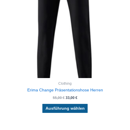
Die
Optionen
können
auf
der
Produktseite
gewählt
werden
Clothing
Erima Change Präsentationshose Herren
55,00
€
33,00
€
Ausführung wählen