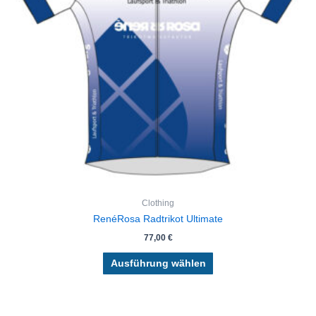
Die
Optionen
können
auf
der
Produktseite
gewählt
werden
Clothing
RenéRosa Radtrikot Ultimate
77,00
€
Ausführung wählen