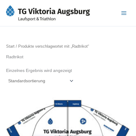
Zum
Inhalt
springen
Start
/ Produkte verschlagwortet mit „Radtrikot“
Radtrikot
Einzelnes Ergebnis wird angezeigt
Dieses
Produkt
weist
mehrere
Varianten
auf.