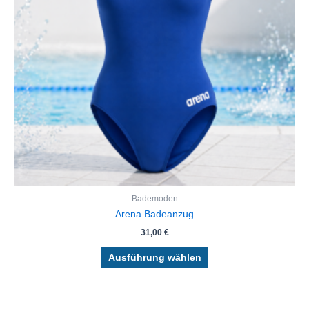
Die
Optionen
können
auf
der
Produktseite
gewählt
werden
Bademoden
Arena Badeanzug
31,00
€
Ausführung wählen
Ursprünglicher
Aktueller
Dieses