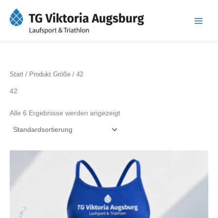
Zum
Inhalt
springen
Start
/ Produkt Größe / 42
42
Alle 6 Ergebnisse werden angezeigt
Dieses
Produkt
weist
mehrere
Varianten
auf.