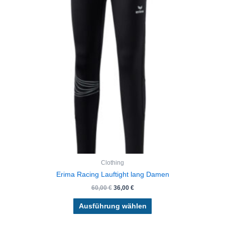
auf.
Die
Optionen
können
auf
der
Produktseite
gewählt
werden
Clothing
Erima Racing Lauftight lang Damen
60,00
€
36,00
€
Ausführung wählen