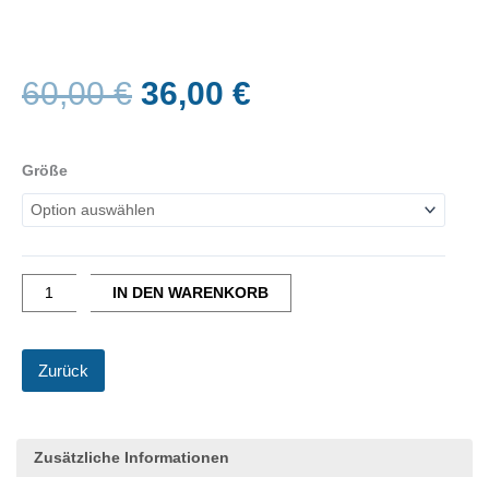
Ursprünglicher
Aktueller
60,00
€
36,00
€
Preis
Preis
war:
ist:
Erima
60,00 €
36,00 €.
Racing
Größe
Lauftight
lang
Damen
Menge
IN DEN WARENKORB
Zurück
Zusätzliche Informationen