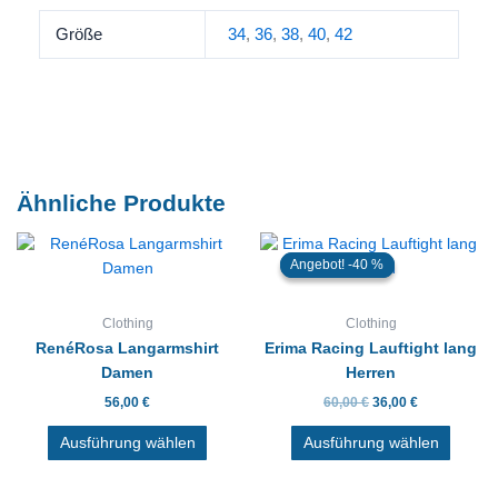
Größe
34
,
36
,
38
,
40
,
42
Ähnliche Produkte
Ursprünglicher
Aktueller
Dieses
Dieses
Preis
Preis
Angebot!
Angebot!
Produkt
Produk
war:
ist:
weist
weist
60,00 €
36,00 €.
mehrere
mehre
Clothing
Clothing
Varianten
Varian
RenéRosa Langarmshirt
Erima Racing Lauftight lang
auf.
auf.
Damen
Herren
Die
Die
56,00
€
60,00
€
36,00
€
Optionen
Option
können
könne
Ausführung wählen
Ausführung wählen
auf
auf
der
der